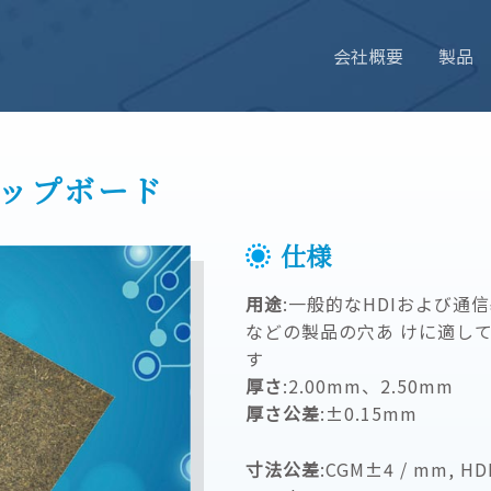
会社概要
製品
アップボード
仕様
用途
:一般的なHDIおよび通
などの製品の穴あ けに適し
す
厚さ
:2.00mm、2.50mm
厚さ公差
:±0.15mm
寸法公差
:CGM±4 / mm, HDF