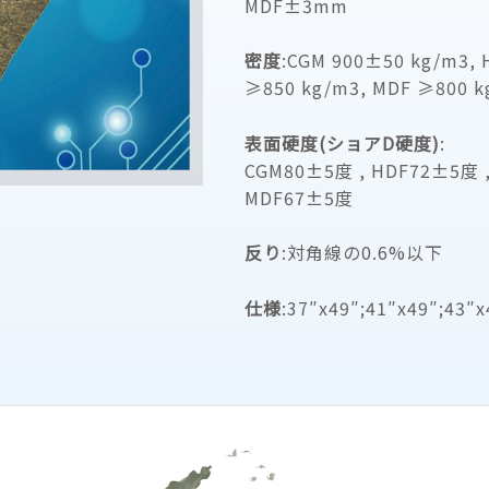
MDF±3mm
密度
:CGM 900±50 kg/m3,
≥850 kg/m3,
MDF ≥800 k
表面硬度(ショアD硬度)
:
CGM80±5度 , HDF72±5度 
MDF67±5
度
反り
:対角線の0.6%以下
仕様
:37″x49″;41″x49″;43″x