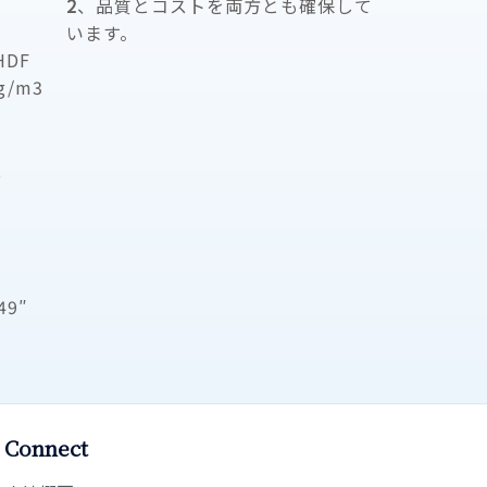
2
、品質とコストを両方とも確保して
います。
HDF
g/m3
,
49″
Connect