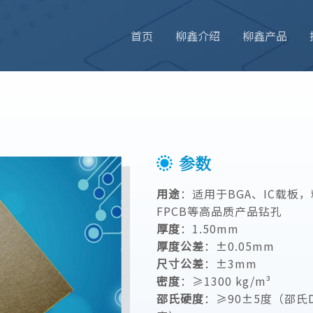
首页
柳鑫介绍
柳鑫产品
参数
用途
：适用于BGA、IC载板
FPCB等高品质产品钻孔
厚度
：1.50mm
厚度公差
：±0.05mm
尺寸公差
：±3mm
密度
：≥1300 kg/m³
邵氏硬度
：≥90
±5
度（邵氏