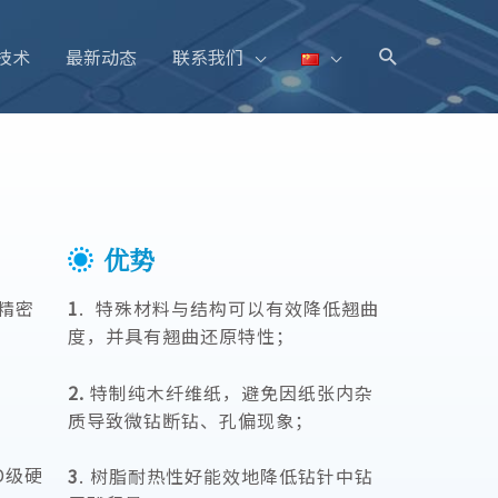
技术
最新动态
联系我们
优势
，精密
1
. 特殊材料与结构可以有效降低翘曲
度，并具有翘曲还原特性；
2.
特制纯木纤维纸，避免因纸张内杂
质导致微钻断钻、孔偏现象；
D级硬
3
. 树脂耐热性好能效地降低钻针中钻